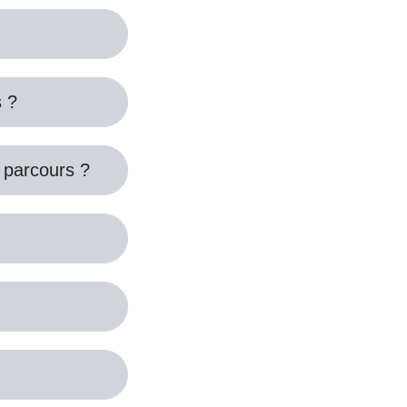
s ?
 parcours ?