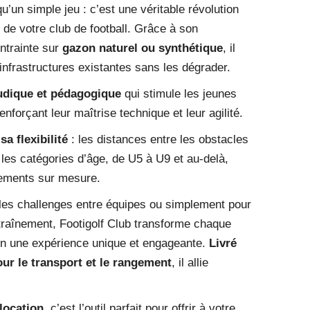
qu’un simple jeu : c’est une véritable révolution
e de votre club de football. Grâce à son
ontrainte sur
gazon naturel ou synthétique
, il
 infrastructures existantes sans les dégrader.
udique et pédagogique
qui stimule les jeunes
enforçant leur maîtrise technique et leur agilité.
a flexibilité
: les distances entre les obstacles
les catégories d’âge, de U5 à U9 et au-delà,
nements sur mesure.
, les challenges entre équipes ou simplement pour
traînement, Footigolf Club transforme chaque
 en une expérience unique et engageante.
Livré
our le transport et le rangement
, il allie
 location
, c’est l’outil parfait pour offrir à votre