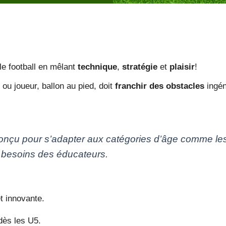
 le football en mêlant
technique
,
stratégie
et
plaisir
!
u joueur, ballon au pied, doit
franchir des obstacles
ingén
conçu pour s’adapter aux catégories d’âge comme le
 besoins des éducateurs.
t innovante.
 dès les U5.