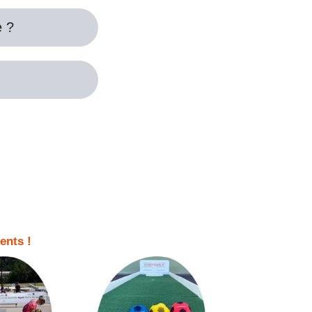
e ?
ents !