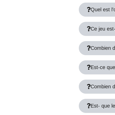
Quel est l’
Ce jeu est
Combien de
Est-ce que 
Combien de
Est- que le